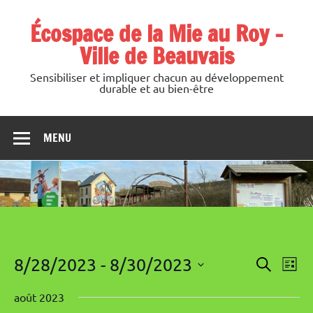
Skip
to
Écospace de la Mie au Roy –
content
Ville de Beauvais
Sensibiliser et impliquer chacun au développement
durable et au bien-être
MENU
Recherche
Navi
8/28/2023
 - 
8/30/2023
Recherch
et
Liste
de
navigation
vues
Sélectionnez
de
Évè
une
août 2023
vues
date.