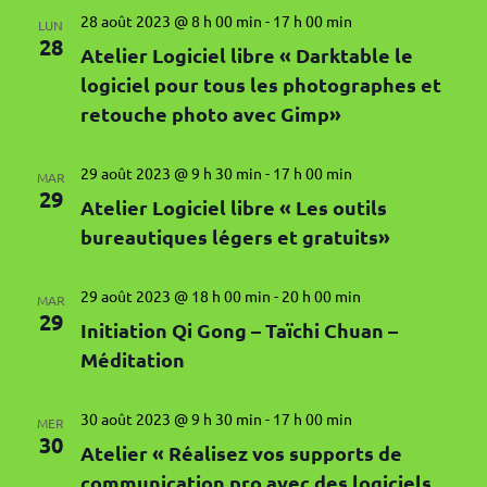
Évènement
28 août 2023 @ 8 h 00 min
-
17 h 00 min
LUN
28
Atelier Logiciel libre « Darktable le
logiciel pour tous les photographes et
retouche photo avec Gimp»
29 août 2023 @ 9 h 30 min
-
17 h 00 min
MAR
29
Atelier Logiciel libre « Les outils
bureautiques légers et gratuits»
29 août 2023 @ 18 h 00 min
-
20 h 00 min
MAR
29
Initiation Qi Gong – Taïchi Chuan –
Méditation
30 août 2023 @ 9 h 30 min
-
17 h 00 min
MER
30
Atelier « Réalisez vos supports de
communication pro avec des logiciels