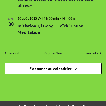
libres»
30 août 2023 @ 14 h 00 min
-
16 h 00 min
MER
30
Initiation Qi Gong – Taïchi Chuan –
Méditation
Évènements
Évènements
précédents
Aujourd’hui
suivants
S’abonner au calendrier