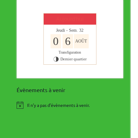
Aujourd'hui
Jeudi - Sem. 32
0
6
AOÛT
Transfiguration
Dernier quartier
T
Évènements à venir
Il n’y a pas d’évènements à venir.