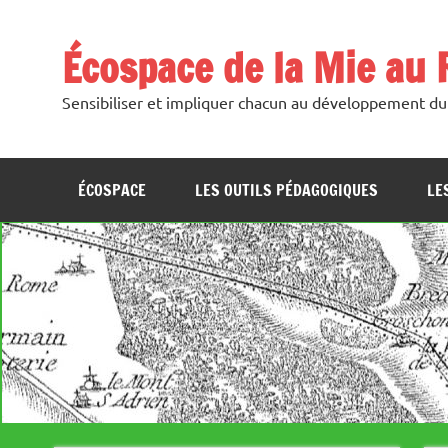
Skip
to
content
Écospace de la Mie au R
Sensibiliser et impliquer chacun au développement dur
ÉCOSPACE
LES OUTILS PÉDAGOGIQUES
LE