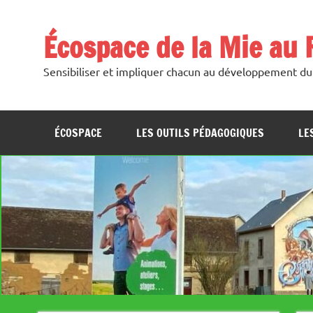
Skip
to
content
Écospace de la Mie au R
Sensibiliser et impliquer chacun au développement dur
ÉCOSPACE
LES OUTILS PÉDAGOGIQUES
LE