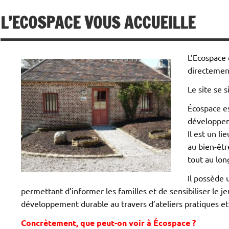
L’ECOSPACE VOUS ACCUEILLE
L’Ecospace 
directement
Le site se 
Écospace es
développem
Il est un li
au bien-êtr
tout au lon
Il possède
permettant d’informer les familles et de sensibiliser le 
développement durable au travers d’ateliers pratiques et
Concrètement, que peut-on voir à Écospace ?