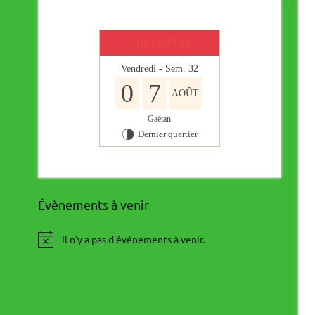
Aujourd'hui
Vendredi - Sem. 32
0
7
AOÛT
Gaétan
Dernier quartier
U
Évènements à venir
Il n’y a pas d’évènements à venir.