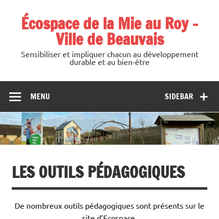
Skip
to
Écospace de la Mie au Roy –
content
Ville de Beauvais
Sensibiliser et impliquer chacun au développement
durable et au bien-être
MENU
SIDEBAR
LES OUTILS PÉDAGOGIQUES
De nombreux outils pédagogiques sont présents sur le
site d’Ecospace.