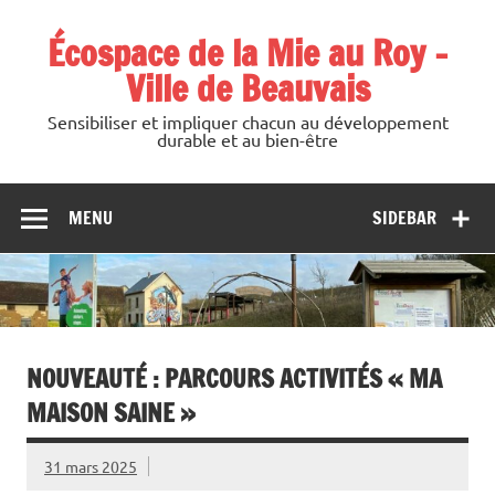
Skip
to
Écospace de la Mie au Roy –
content
Ville de Beauvais
Sensibiliser et impliquer chacun au développement
durable et au bien-être
MENU
SIDEBAR
NOUVEAUTÉ : PARCOURS ACTIVITÉS « MA
MAISON SAINE »
31 mars 2025